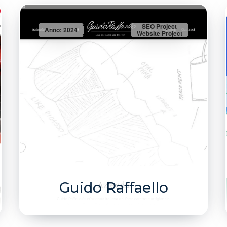
SEO Project
Anno: 2024
Website Project
Guido Raffaello