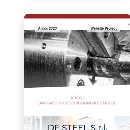
Anno: 2023
Website Project
DF STEEL S.r.l.