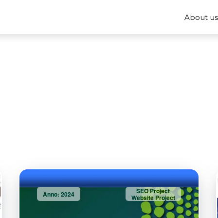
About u
SEO Project
Anno: 2024
Website Project